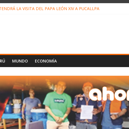
ENDRÁ LA VISITA DEL PAPA LEÓN XIV A PUCALLPA
ONCURSO DE MICRORELATOS BIBLIOTECUENTO 2026
NUEVA DIRECTIVA SUDUNU
PACTO DE ECONOMÍAS ILEGALES CONTRA PPII DE UCAYALI
 PETRÓLEO EN PERÚ SUPERÓ LOS 36 MIL BARRILES/DÍA EN JULI
ERÚ
MUNDO
ECONOMÍA