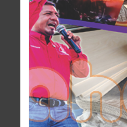
Martín
y
Loreto