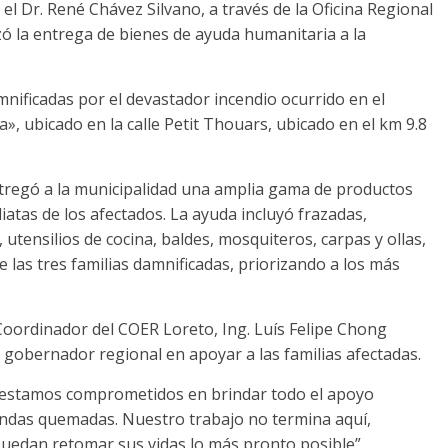
el Dr. René Chávez Silvano, a través de la Oficina Regional
zó la entrega de bienes de ayuda humanitaria a la
mnificadas por el devastador incendio ocurrido en el
 ubicado en la calle Petit Thouars, ubicado en el km 9.8
tregó a la municipalidad una amplia gama de productos
iatas de los afectados. La ayuda incluyó frazadas,
, utensilios de cocina, baldes, mosquiteros, carpas y ollas,
 las tres familias damnificadas, priorizando a los más
Coordinador del COER Loreto, Ing. Luís Felipe Chong
gobernador regional en apoyar a las familias afectadas.
estamos comprometidos en brindar todo el apoyo
iendas quemadas. Nuestro trabajo no termina aquí,
puedan retomar sus vidas lo más pronto posible”