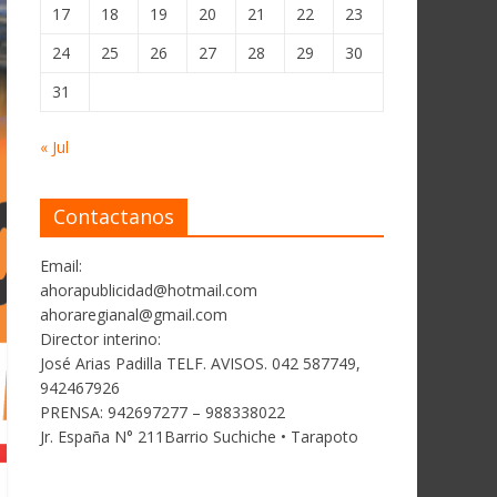
17
18
19
20
21
22
23
24
25
26
27
28
29
30
31
« Jul
Contactanos
Email:
ahorapublicidad@hotmail.com
ahoraregianal@gmail.com
Director interino:
José Arias Padilla TELF. AVISOS. 042 587749,
942467926
PRENSA: 942697277 – 988338022
Jr. España N° 211Barrio Suchiche • Tarapoto