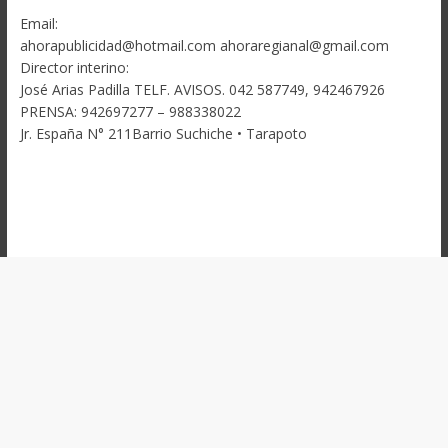
Email:
ahorapublicidad@hotmail.com ahoraregianal@gmail.com
Director interino:
José Arias Padilla TELF. AVISOS. 042 587749, 942467926
PRENSA: 942697277 – 988338022
Jr. España N° 211Barrio Suchiche • Tarapoto