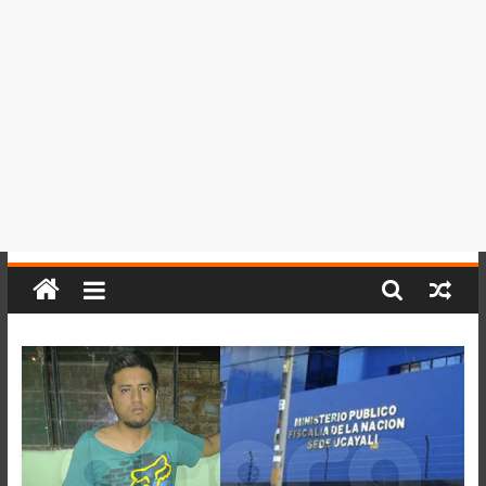
del
Perú,
Mundo
,
Ucayali,
San
Martín
y
Loreto