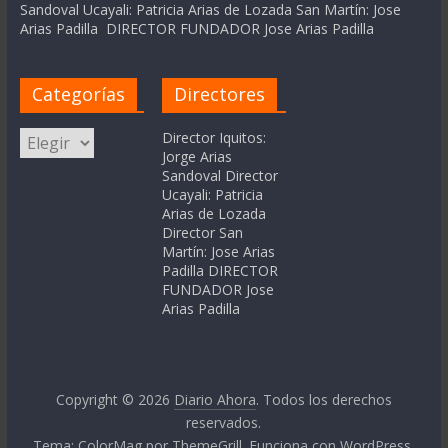
Sandoval Ucayali: Patricia Arias de Lozada San Martín: Jose
Arias Padilla DIRECTOR FUNDADOR Jose Arias Padilla
Categorías
Directores
Categorías
Director Iquitos:
Jorge Arias
Sandoval Director
Ucayali: Patricia
Arias de Lozada
Director San
Martín: Jose Arias
Padilla DIRECTOR
FUNDADOR Jose
Arias Padilla
Copyright © 2026
Diario Ahora
. Todos los derechos
reservados.
Tema:
ColorMag
por ThemeGrill. Funciona con
WordPress
.