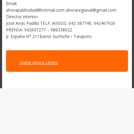
Email:
ahorapublicidad@hotmail.com ahoraregianal@gmail.com
Director interino:
José Arias Padilla TELF. AVISOS. 042 587749, 942467926
PRENSA: 942697277 – 988338022
Jr. España N° 211Barrio Suchiche • Tarapoto
Diario Ahora Loreto