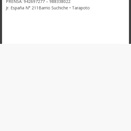
PRENSA: 942697277 – 988338022
Jr. España N° 211Barrio Suchiche • Tarapoto