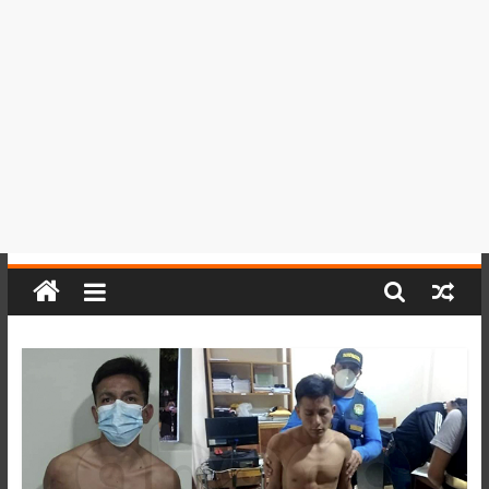
del
Perú,
Mundo
,
Ucayali,
San
Martín
y
Loreto