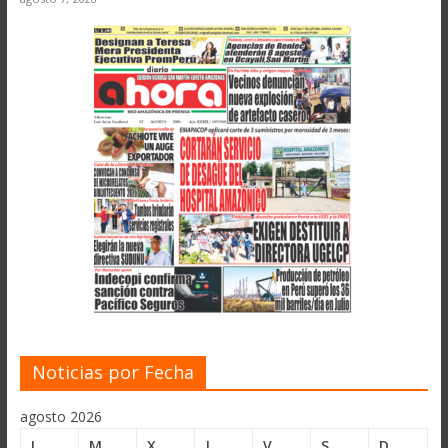
Noticias por Fecha
agosto 2026
L
M
X
J
V
S
D