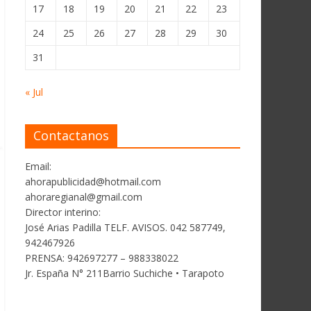
17
18
19
20
21
22
23
24
25
26
27
28
29
30
31
« Jul
Contactanos
Email:
ahorapublicidad@hotmail.com
ahoraregianal@gmail.com
Director interino:
José Arias Padilla TELF. AVISOS. 042 587749,
942467926
PRENSA: 942697277 – 988338022
Jr. España N° 211Barrio Suchiche • Tarapoto