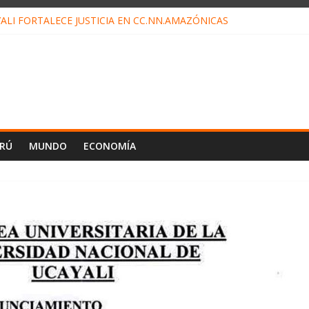
ALI FORTALECE JUSTICIA EN CC.NN.AMAZÓNICAS
LOJ INVISIBLE” BAJO TIERRA QUE CONTROLA TODA LA VIDA EN EL
ALIAGA NO EXPLICA RENUNCIA DE LUIS RUBIO
ES EL ÚLTIMO DÍA PARA PAGOS DE RECIBOS
TAHUANIA IRREGULARIDADES EN COMPRA COMBUSTIBLE
ERÚ
MUNDO
ECONOMÍA