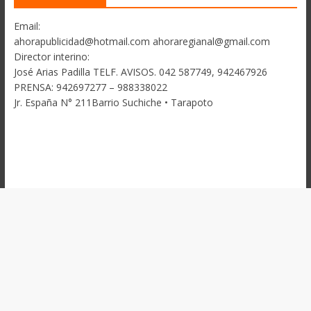
Email:
ahorapublicidad@hotmail.com ahoraregianal@gmail.com
Director interino:
José Arias Padilla TELF. AVISOS. 042 587749, 942467926
PRENSA: 942697277 – 988338022
Jr. España N° 211Barrio Suchiche • Tarapoto