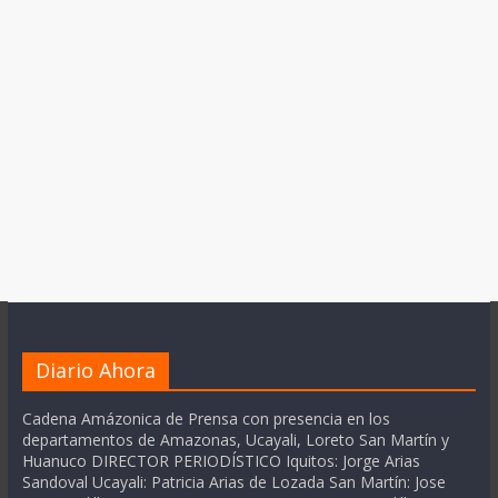
Diario Ahora
Cadena Amázonica de Prensa con presencia en los
departamentos de Amazonas, Ucayali, Loreto San Martín y
Huanuco DIRECTOR PERIODÍSTICO Iquitos: Jorge Arias
Sandoval Ucayali: Patricia Arias de Lozada San Martín: Jose