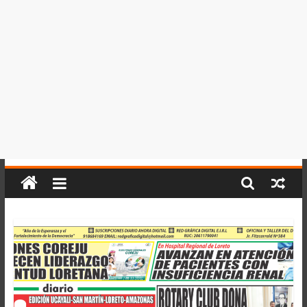
del
Perú,
Mundo
,
Ucayali,
San
Martín
y
Loreto