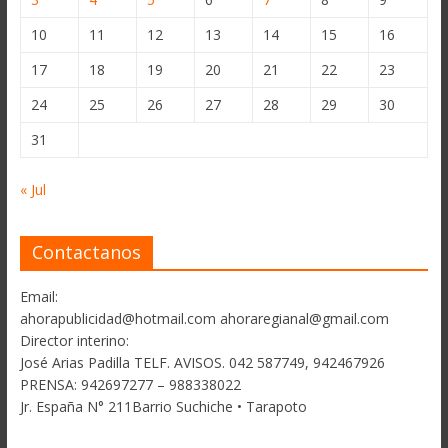
10
11
12
13
14
15
16
17
18
19
20
21
22
23
24
25
26
27
28
29
30
31
« Jul
Contactanos
Email:
ahorapublicidad@hotmail.com ahoraregianal@gmail.com
Director interino:
José Arias Padilla TELF. AVISOS. 042 587749, 942467926
PRENSA: 942697277 – 988338022
Jr. España N° 211Barrio Suchiche • Tarapoto