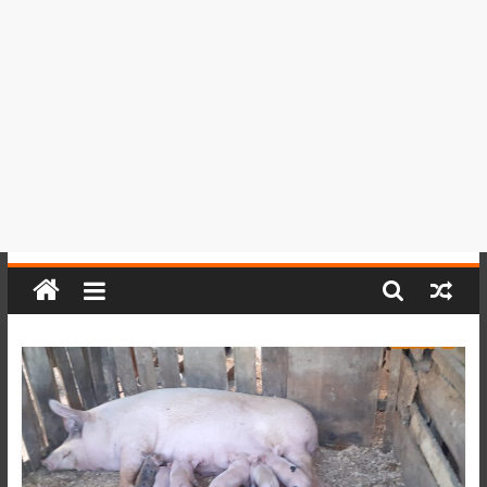
del
Perú,
Mundo
,
Ucayali,
San
Martín
y
Loreto