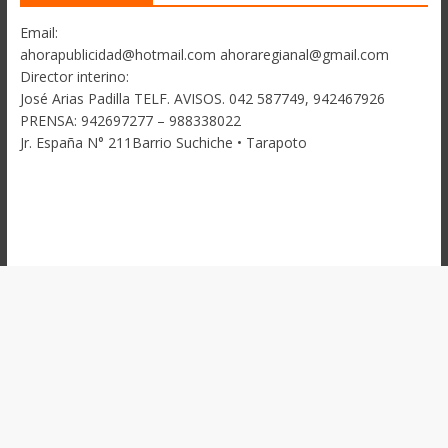
Email:
ahorapublicidad@hotmail.com ahoraregianal@gmail.com
Director interino:
José Arias Padilla TELF. AVISOS. 042 587749, 942467926
PRENSA: 942697277 – 988338022
Jr. España N° 211Barrio Suchiche • Tarapoto