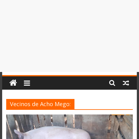
del
Perú,
Mundo
,
Ucayali,
San
Martín
y
Loreto
Vecinos de Acho Mego: