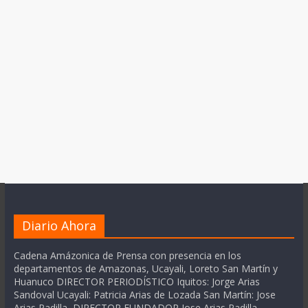
Diario Ahora
Cadena Amázonica de Prensa con presencia en los
departamentos de Amazonas, Ucayali, Loreto San Martín y
Huanuco DIRECTOR PERIODÍSTICO Iquitos: Jorge Arias
Sandoval Ucayali: Patricia Arias de Lozada San Martín: Jose
Arias Padilla DIRECTOR FUNDADOR Jose Arias Padilla