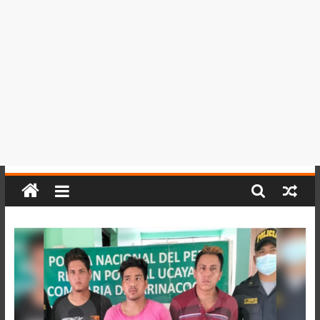
del
Perú,
Mundo
,
Ucayali,
San
Martín
y
Loreto