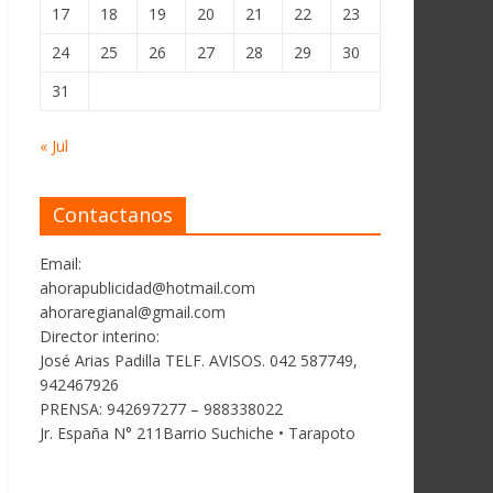
17
18
19
20
21
22
23
24
25
26
27
28
29
30
31
« Jul
Contactanos
Email:
ahorapublicidad@hotmail.com
ahoraregianal@gmail.com
Director interino:
José Arias Padilla TELF. AVISOS. 042 587749,
942467926
PRENSA: 942697277 – 988338022
Jr. España N° 211Barrio Suchiche • Tarapoto