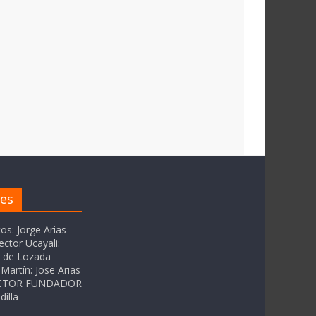
res
tos: Jorge Arias
ector Ucayali:
as de Lozada
Martín: Jose Arias
RECTOR FUNDADOR
dilla