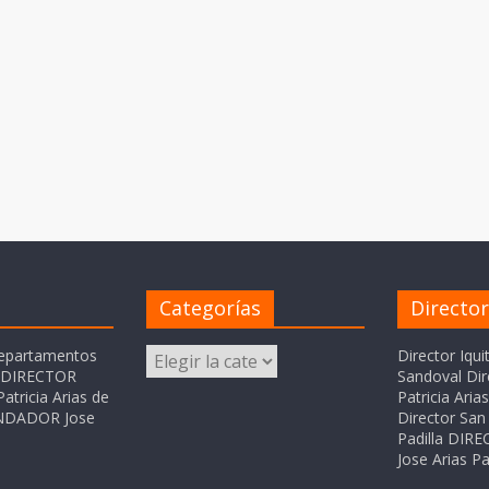
Categorías
Directo
Categorías
departamentos
Director Iqui
o DIRECTOR
Sandoval Dir
atricia Arias de
Patricia Ari
FUNDADOR Jose
Director San 
Padilla DI
Jose Arias Pa