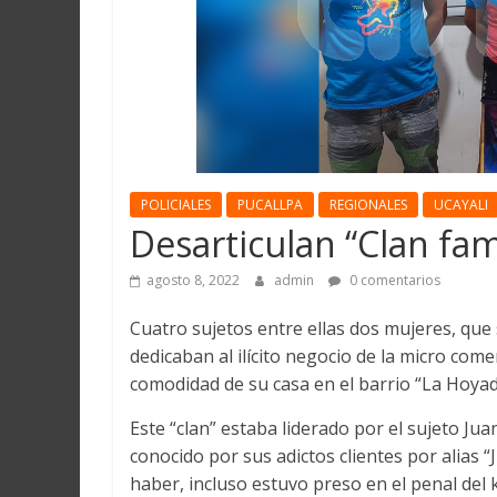
Martín
y
Loreto
POLICIALES
PUCALLPA
REGIONALES
UCAYALI
Desarticulan “Clan fam
agosto 8, 2022
admin
0 comentarios
Cuatro sujetos entre ellas dos mujeres, que s
dedicaban al ilícito negocio de la micro come
comodidad de su casa en el barrio “La Hoyad
Este “clan” estaba liderado por el sujeto J
conocido por sus adictos clientes por alias 
haber, incluso estuvo preso en el penal del 