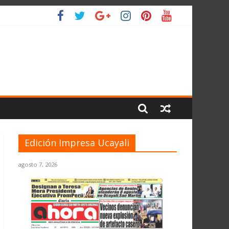
IO
Edición Impresa Ucayali
agosto 7, 2026