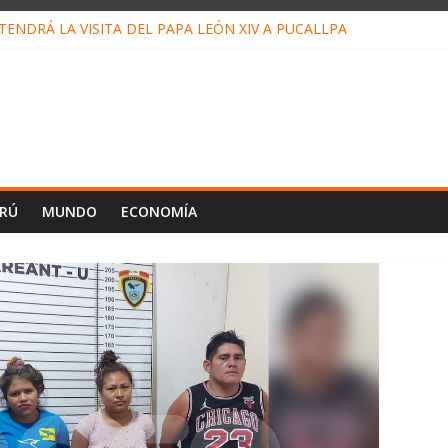
ENDRÁ LA VISITA DEL PAPA LEÓN XIV A PUCALLPA
CONCURSO DE MICRORELATOS BIBLIOTECUENTO 2026
NUEVA DIRECTIVA SUDUNU
PACTO DE ECONOMÍAS ILEGALES CONTRA PPII DE UCAYALI
E PETRÓLEO EN PERÚ SUPERÓ LOS 36 MIL BARRILES/DÍA EN JUL
ERÚ
MUNDO
ECONOMÍA