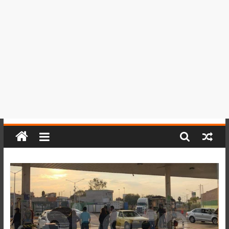
del
Perú,
Mundo
,
Ucayali,
San
Martín
y
Loreto