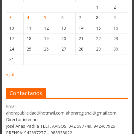
1
2
3
4
5
6
7
8
9
10
11
12
13
14
15
16
17
18
19
20
21
22
23
24
25
26
27
28
29
30
31
« Jul
Contactanos
Email:
ahorapublicidad@hotmail.com ahoraregianal@gmail.com
Director interino:
José Arias Padilla TELF. AVISOS. 042 587749, 942467926
PRENSA: 942697277 – 988338022