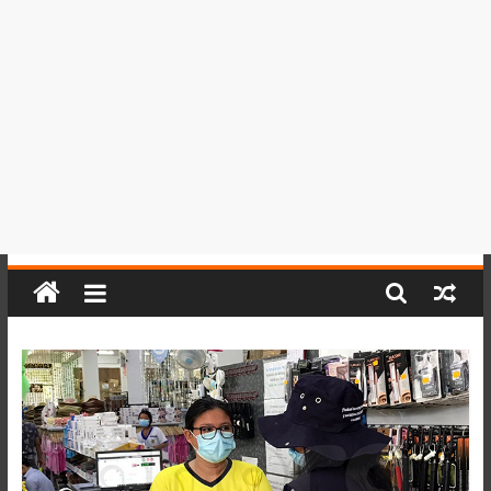
del
Perú,
Mundo
,
Ucayali,
San
Martín
y
Loreto