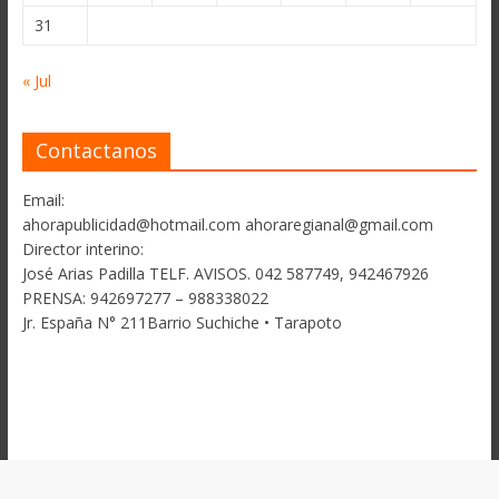
31
« Jul
Contactanos
Email:
ahorapublicidad@hotmail.com ahoraregianal@gmail.com
Director interino:
José Arias Padilla TELF. AVISOS. 042 587749, 942467926
PRENSA: 942697277 – 988338022
Jr. España N° 211Barrio Suchiche • Tarapoto