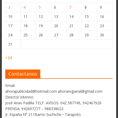
3
4
5
6
7
8
9
10
11
12
13
14
15
16
17
18
19
20
21
22
23
24
25
26
27
28
29
30
31
« Jul
Contactanos
Email:
ahorapublicidad@hotmail.com ahoraregianal@gmail.com
Director interino:
José Arias Padilla TELF. AVISOS. 042 587749, 942467926
PRENSA: 942697277 – 988338022
Jr. España N° 211Barrio Suchiche • Tarapoto