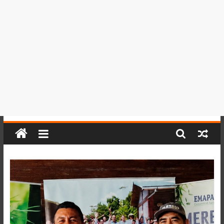
del
Perú,
Mundo
,
Ucayali,
San
Martín
y
Loreto