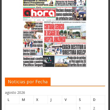
Noticias por Fecha
agosto 2026
L
M
X
J
V
S
D
1
2