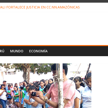
ALI FORTALECE JUSTICIA EN CC.NN.AMAZÓNICAS
LOJ INVISIBLE” BAJO TIERRA QUE CONTROLA TODA LA VIDA EN EL
ALIAGA NO EXPLICA RENUNCIA DE LUIS RUBIO
ES EL ÚLTIMO DÍA PARA PAGOS DE RECIBOS
TAHUANIA IRREGULARIDADES EN COMPRA COMBUSTIBLE
ERÚ
MUNDO
ECONOMÍA