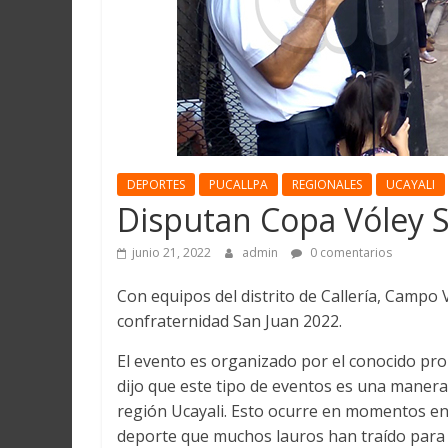
Martín
y
Loreto
DEPORTES
PUCALLPA
REGIONALES
UCAYALI
Disputan Copa Vóley 
junio 21, 2022
admin
0 comentarios
Con equipos del distrito de Callería, Campo
confraternidad San Juan 2022.
El evento es organizado por el conocido pro
dijo que este tipo de eventos es una manera 
región Ucayali. Esto ocurre en momentos en
deporte que muchos lauros han traído para 