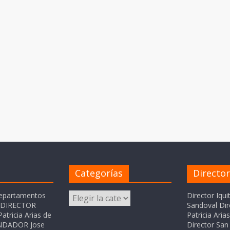
Categorías
Directo
Categorías
departamentos
Director Iqui
o DIRECTOR
Sandoval Dir
atricia Arias de
Patricia Ari
FUNDADOR Jose
Director San 