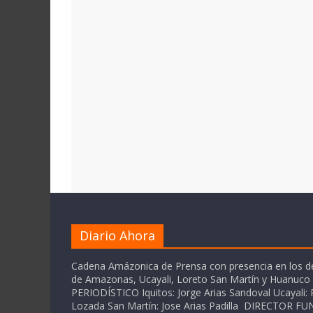
Diario Ahora
Cadena Amázonica de Prensa con presencia en los 
de Amazonas, Ucayali, Loreto San Martín y Huanuc
PERIODÍSTICO Iquitos: Jorge Arias Sandoval Ucayali: P
Lozada San Martín: Jose Arias Padilla DIRECTOR 