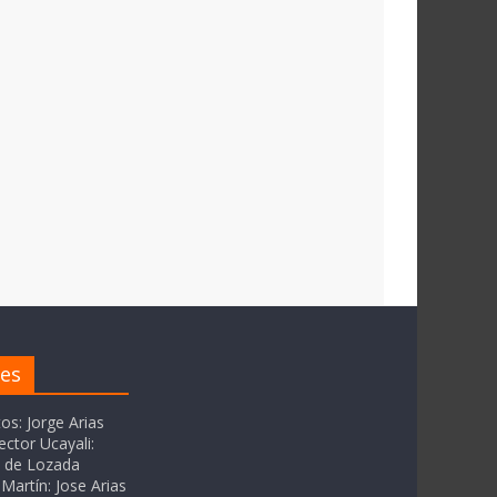
res
tos: Jorge Arias
ector Ucayali:
as de Lozada
Martín: Jose Arias