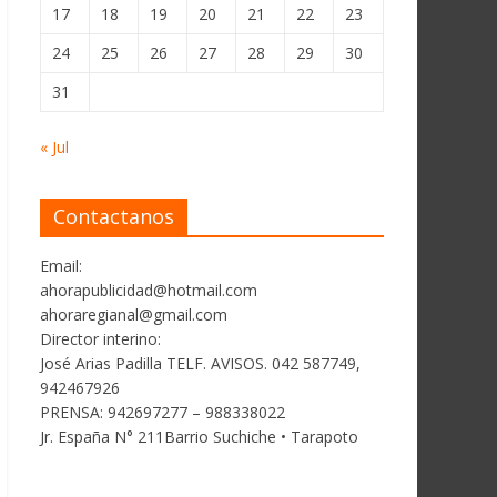
17
18
19
20
21
22
23
24
25
26
27
28
29
30
31
« Jul
Contactanos
Email:
ahorapublicidad@hotmail.com
ahoraregianal@gmail.com
Director interino:
José Arias Padilla TELF. AVISOS. 042 587749,
942467926
PRENSA: 942697277 – 988338022
Jr. España N° 211Barrio Suchiche • Tarapoto