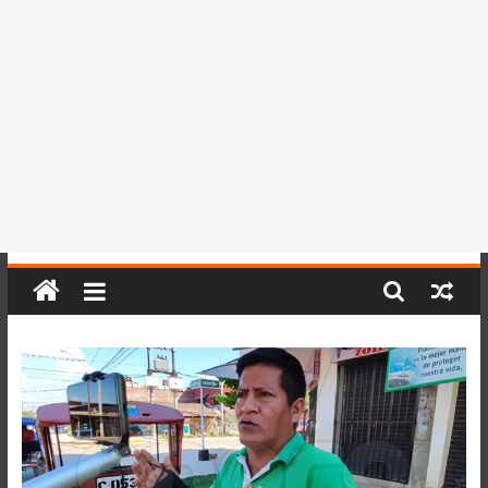
del
Perú,
Mundo
,
Ucayali,
San
Martín
y
Loreto