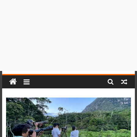
del
Perú,
Mundo
,
Ucayali,
San
Martín
y
Loreto