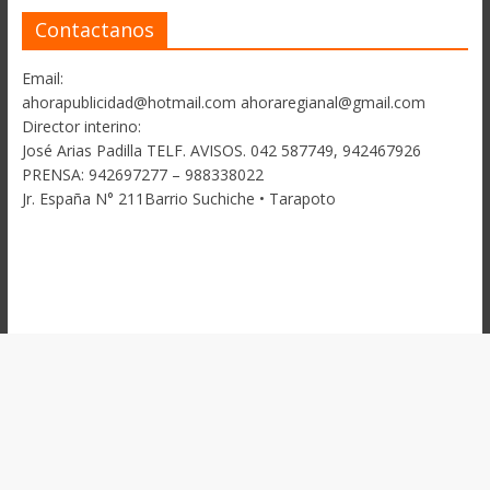
Contactanos
Email:
ahorapublicidad@hotmail.com ahoraregianal@gmail.com
Director interino:
José Arias Padilla TELF. AVISOS. 042 587749, 942467926
PRENSA: 942697277 – 988338022
Jr. España N° 211Barrio Suchiche • Tarapoto