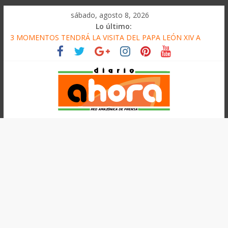
олимп казино
Saltar
sábado, agosto 8, 2026
al
Lo último:
contenido
3 MOMENTOS TENDRÁ LA VISITA DEL PAPA LEÓN XIV A
PUCALLPA
CONVOCAN A CONCURSO DE MICRORELATOS
BIBLIOTECUENTO 2026
ELEGIRÁN LA NUEVA DIRECTIVA SUDUNU
DENUNCIAN IMPACTO DE ECONOMÍAS ILEGALES CONTRA
PPII DE UCAYALI
Diario
PRODUCCIÓN DE PETRÓLEO EN PERÚ SUPERÓ LOS 36 MIL
BARRILES/DÍA EN JULIO
Ahora
Cadena
Amazónica
de
Prensa
Noticias