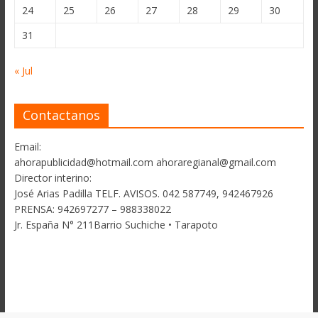
24
25
26
27
28
29
30
31
« Jul
Contactanos
Email:
ahorapublicidad@hotmail.com ahoraregianal@gmail.com
Director interino:
José Arias Padilla TELF. AVISOS. 042 587749, 942467926
PRENSA: 942697277 – 988338022
Jr. España N° 211Barrio Suchiche • Tarapoto