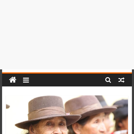
del
Perú,
Mundo
,
Ucayali,
San
Martín
y
Loreto