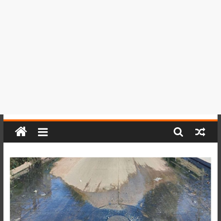
del
Perú,
Mundo
,
Ucayali,
San
Martín
y
Loreto