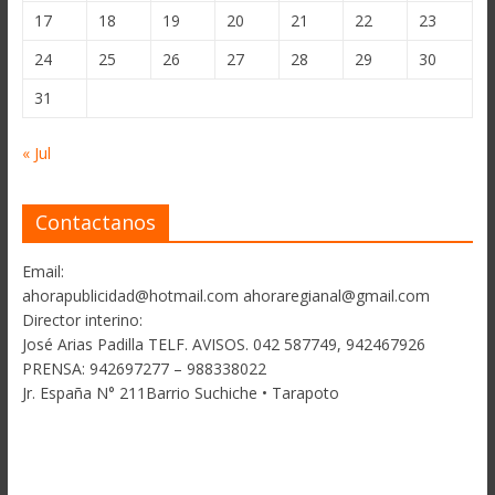
17
18
19
20
21
22
23
24
25
26
27
28
29
30
31
« Jul
Contactanos
Email:
ahorapublicidad@hotmail.com ahoraregianal@gmail.com
Director interino:
José Arias Padilla TELF. AVISOS. 042 587749, 942467926
PRENSA: 942697277 – 988338022
Jr. España N° 211Barrio Suchiche • Tarapoto