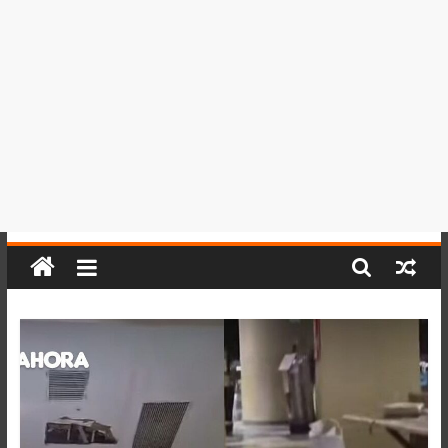
del
Perú,
Mundo
,
Ucayali,
San
Martín
y
Loreto