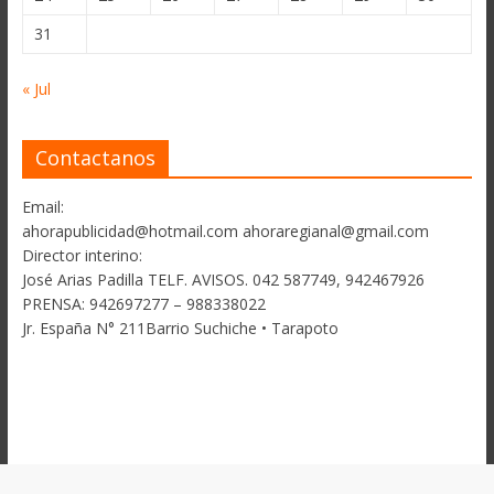
31
« Jul
Contactanos
Email:
ahorapublicidad@hotmail.com ahoraregianal@gmail.com
Director interino:
José Arias Padilla TELF. AVISOS. 042 587749, 942467926
PRENSA: 942697277 – 988338022
Jr. España N° 211Barrio Suchiche • Tarapoto