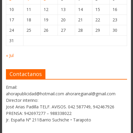
10
11
12
13
14
15
16
17
18
19
20
21
22
23
24
25
26
27
28
29
30
31
« Jul
Contactanos
Email:
ahorapublicidad@hotmail.com ahoraregianal@gmail.com
Director interino:
José Arias Padilla TELF. AVISOS. 042 587749, 942467926
PRENSA: 942697277 – 988338022
Jr. España N° 211Barrio Suchiche • Tarapoto