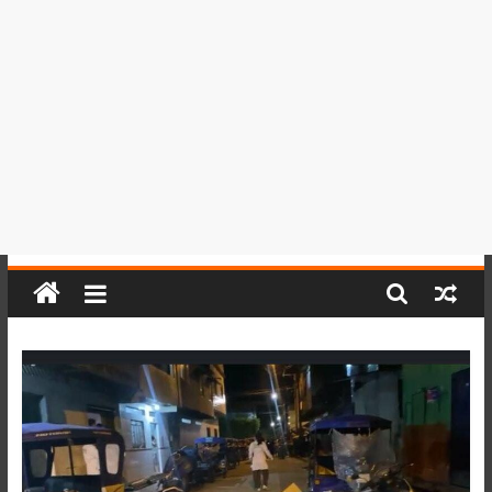
del
Perú,
Mundo
,
Ucayali,
San
Martín
y
Loreto