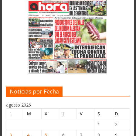
Noticias por Fecha
agosto 2026
L
M
X
J
V
S
D
1
2
3
4
5
6
7
8
9