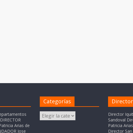
Categorías
Directo
Categorías
departamentos
Director Iqui
o DIRECTOR
Sandoval Dir
atricia Arias de
Patricia Ari
FUNDADOR Jose
Director San 