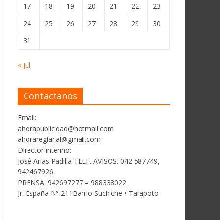
17
18
19
20
21
22
23
24
25
26
27
28
29
30
31
« Jul
Contactanos
Email:
ahorapublicidad@hotmail.com
ahoraregianal@gmail.com
Director interino:
José Arias Padilla TELF. AVISOS. 042 587749,
942467926
PRENSA: 942697277 – 988338022
Jr. España N° 211Barrio Suchiche • Tarapoto