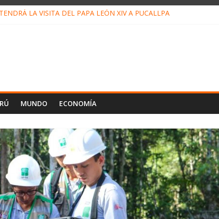
ENDRÁ LA VISITA DEL PAPA LEÓN XIV A PUCALLPA
CONCURSO DE MICRORELATOS BIBLIOTECUENTO 2026
NUEVA DIRECTIVA SUDUNU
PACTO DE ECONOMÍAS ILEGALES CONTRA PPII DE UCAYALI
E PETRÓLEO EN PERÚ SUPERÓ LOS 36 MIL BARRILES/DÍA EN JUL
ERÚ
MUNDO
ECONOMÍA