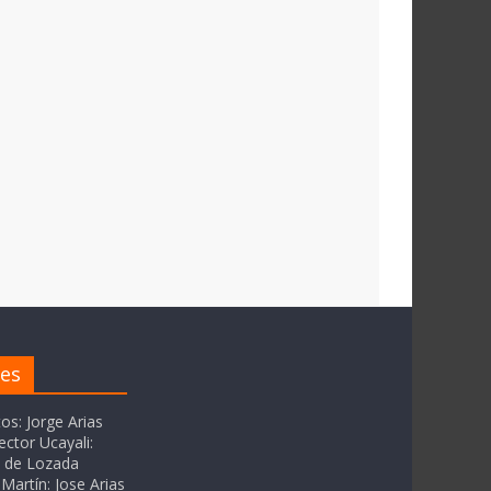
res
tos: Jorge Arias
ector Ucayali:
as de Lozada
Martín: Jose Arias