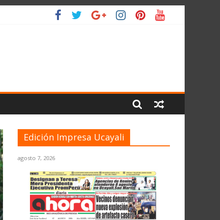
IO
Edición Impresa Ucayali
agosto 7, 2026