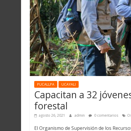
Martín
y
Loreto
PUCALLPA
UCAYALI
Capacitan a 32 jóven
forestal
agosto 26, 2021
admin
0 comentarios
Os
El Organismo de Supervisión de los Recursos