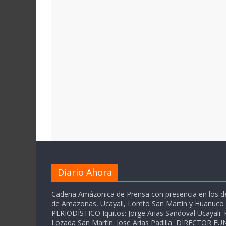
Diario Ahora
Cadena Amázonica de Prensa con presencia en los 
de Amazonas, Ucayali, Loreto San Martín y Huanuc
PERIODÍSTICO Iquitos: Jorge Arias Sandoval Ucayali: P
Lozada San Martín: Jose Arias Padilla DIRECTOR 