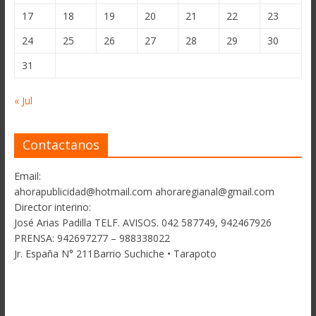
17
18
19
20
21
22
23
24
25
26
27
28
29
30
31
« Jul
Contactanos
Email:
ahorapublicidad@hotmail.com ahoraregianal@gmail.com
Director interino:
José Arias Padilla TELF. AVISOS. 042 587749, 942467926
PRENSA: 942697277 – 988338022
Jr. España N° 211Barrio Suchiche • Tarapoto