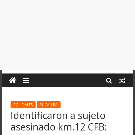
del
Perú,
Mundo
,
Ucayali,
San
Martín
y
Loreto
POLICIALES
PUCALLPA
Identificaron a sujeto
asesinado km.12 CFB: