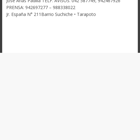
José Arias Padilla TELF. AVISOS. 042 587749, 942467926
PRENSA: 942697277 – 988338022
Jr. España N° 211Barrio Suchiche • Tarapoto