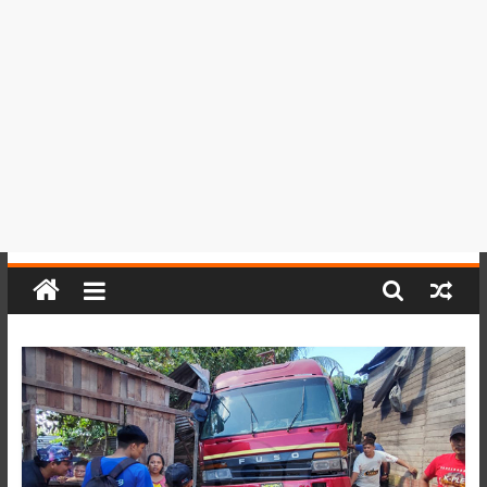
del
Perú,
Mundo
,
Ucayali,
San
Martín
y
Loreto