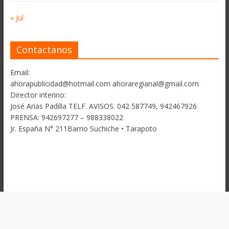
« Jul
Contactanos
Email:
ahorapublicidad@hotmail.com ahoraregianal@gmail.com
Director interino:
José Arias Padilla TELF. AVISOS. 042 587749, 942467926
PRENSA: 942697277 – 988338022
Jr. España N° 211Barrio Suchiche • Tarapoto