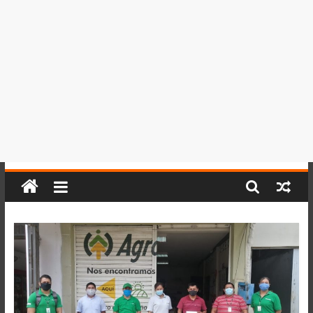
del
Perú,
Mundo
,
Ucayali,
San
Martín
y
Loreto