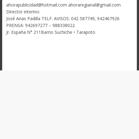
ahorapublicidad@hotmail.com ahoraregianal@gmail.com
Director interino:
José Arias Padilla TELF. AVISOS. 042 587749, 942467926
PRENSA: 942697277 – 988338022
Jr. España N° 211Barrio Suchiche • Tarapoto