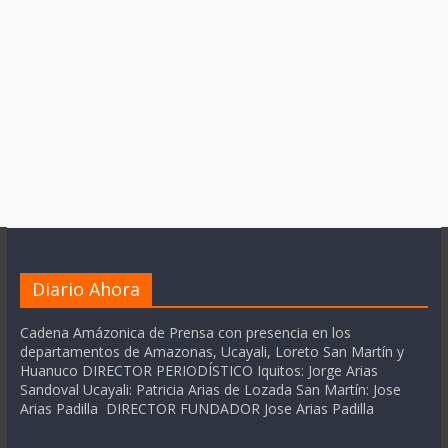
Diario Ahora
Cadena Amázonica de Prensa con presencia en los
departamentos de Amazonas, Ucayali, Loreto San Martín y
Huanuco DIRECTOR PERIODÍSTICO Iquitos: Jorge Arias
Sandoval Ucayali: Patricia Arias de Lozada San Martín: Jose
Arias Padilla DIRECTOR FUNDADOR Jose Arias Padilla