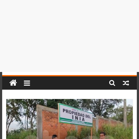
del
Perú,
Mundo
,
Ucayali,
San
Martín
y
Loreto