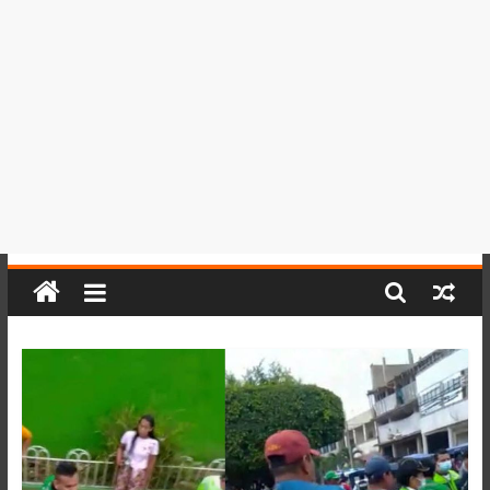
del
Perú,
Mundo
,
Ucayali,
San
Martín
y
Loreto