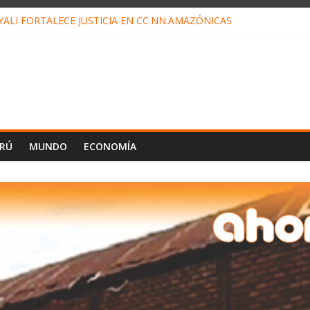
ALI FORTALECE JUSTICIA EN CC.NN.AMAZÓNICAS
LOJ INVISIBLE” BAJO TIERRA QUE CONTROLA TODA LA VIDA EN E
ALIAGA NO EXPLICA RENUNCIA DE LUIS RUBIO
ES EL ÚLTIMO DÍA PARA PAGOS DE RECIBOS
TAHUANIA IRREGULARIDADES EN COMPRA COMBUSTIBLE
ERÚ
MUNDO
ECONOMÍA