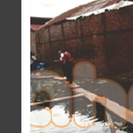
Martín
y
Loreto