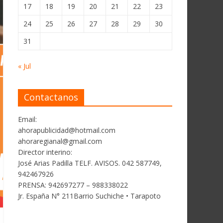
17
18
19
20
21
22
23
24
25
26
27
28
29
30
31
« Jul
Contactanos
Email:
ahorapublicidad@hotmail.com
ahoraregianal@gmail.com
Director interino:
José Arias Padilla TELF. AVISOS. 042 587749,
942467926
PRENSA: 942697277 – 988338022
Jr. España N° 211Barrio Suchiche • Tarapoto