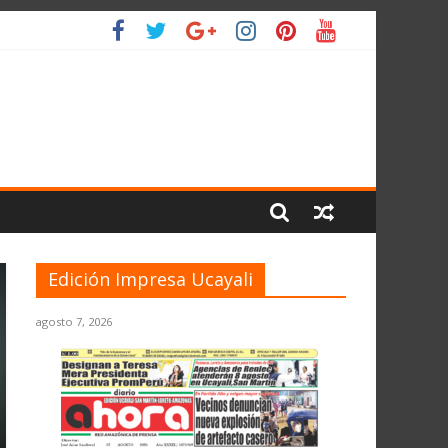
IO
Edición Impresa Ucayali
agosto 7, 2026