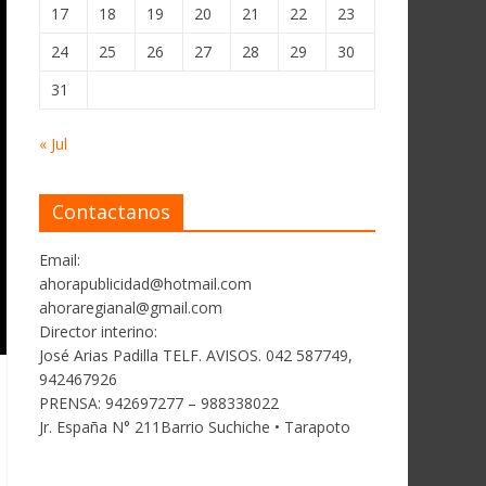
17
18
19
20
21
22
23
24
25
26
27
28
29
30
31
« Jul
Contactanos
Email:
ahorapublicidad@hotmail.com
ahoraregianal@gmail.com
Director interino:
José Arias Padilla TELF. AVISOS. 042 587749,
942467926
PRENSA: 942697277 – 988338022
Jr. España N° 211Barrio Suchiche • Tarapoto