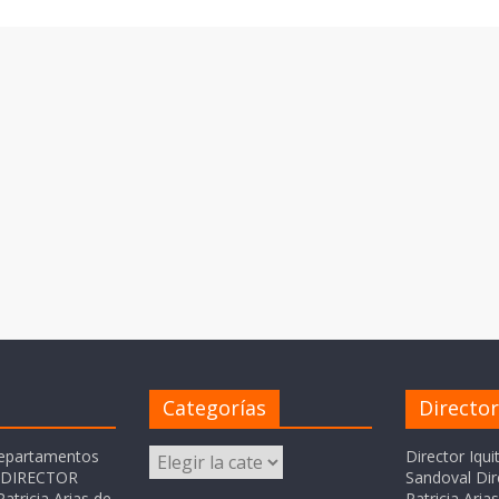
Categorías
Directo
Categorías
departamentos
Director Iqui
o DIRECTOR
Sandoval Dir
atricia Arias de
Patricia Ari