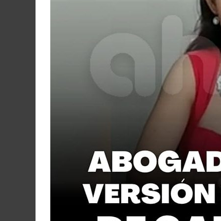
Martín
y
Loreto