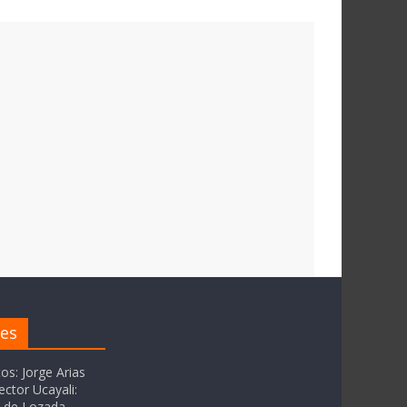
res
tos: Jorge Arias
ector Ucayali:
as de Lozada