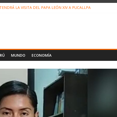
ENDRÁ LA VISITA DEL PAPA LEÓN XIV A PUCALLPA
CONCURSO DE MICRORELATOS BIBLIOTECUENTO 2026
NUEVA DIRECTIVA SUDUNU
PACTO DE ECONOMÍAS ILEGALES CONTRA PPII DE UCAYALI
E PETRÓLEO EN PERÚ SUPERÓ LOS 36 MIL BARRILES/DÍA EN JUL
ERÚ
MUNDO
ECONOMÍA