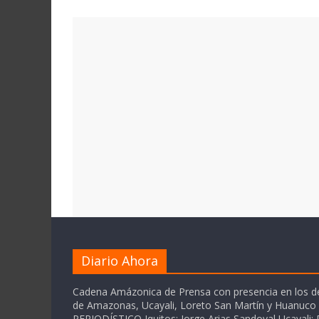
Diario Ahora
Cadena Amázonica de Prensa con presencia en los 
de Amazonas, Ucayali, Loreto San Martín y Huanuc
PERIODÍSTICO Iquitos: Jorge Arias Sandoval Ucayali: P