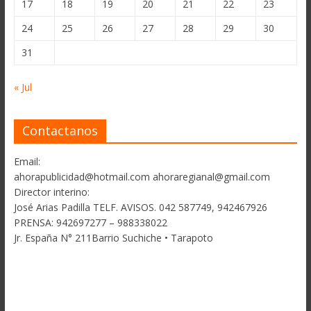
17
18
19
20
21
22
23
24
25
26
27
28
29
30
31
« Jul
Contactanos
Email:
ahorapublicidad@hotmail.com ahoraregianal@gmail.com
Director interino:
José Arias Padilla TELF. AVISOS. 042 587749, 942467926
PRENSA: 942697277 – 988338022
Jr. España N° 211Barrio Suchiche • Tarapoto