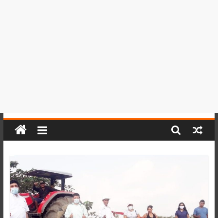
del
Perú,
Mundo
,
Ucayali,
San
Martín
y
Loreto