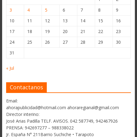
3
4
5
6
7
8
9
10
11
12
13
14
15
16
17
18
19
20
21
22
23
24
25
26
27
28
29
30
31
« Jul
Contactanos
Email:
ahorapublicidad@hotmail.com ahoraregianal@gmail.com
Director interino:
José Arias Padilla TELF. AVISOS. 042 587749, 942467926
PRENSA: 942697277 – 988338022
Jr. España N° 211Barrio Suchiche • Tarapoto