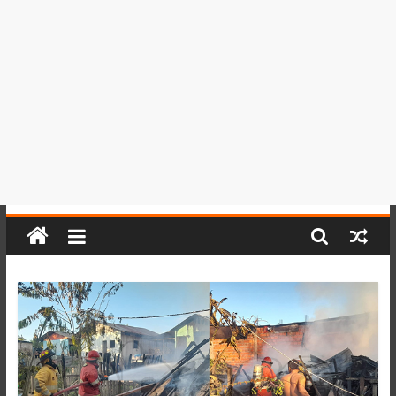
del
Perú,
Mundo
,
Ucayali,
San
Martín
y
Loreto