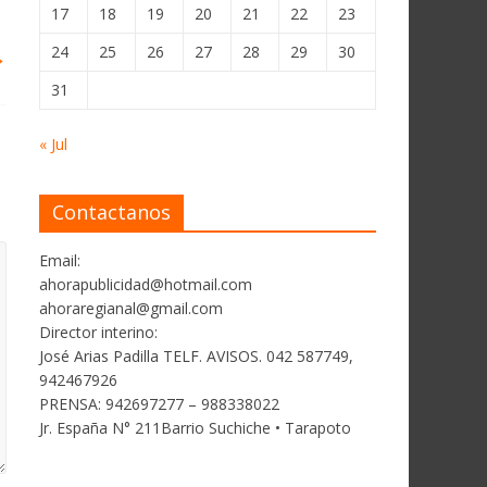
17
18
19
20
21
22
23
24
25
26
27
28
29
30
→
31
« Jul
Contactanos
Email:
ahorapublicidad@hotmail.com
ahoraregianal@gmail.com
Director interino:
José Arias Padilla TELF. AVISOS. 042 587749,
942467926
PRENSA: 942697277 – 988338022
Jr. España N° 211Barrio Suchiche • Tarapoto