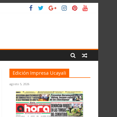
ANTE EL JNE
L PLANETA
Edición Impresa Ucayali
agosto 5, 2026