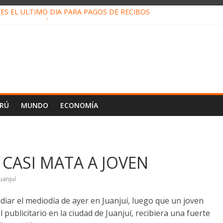
ES EL ÚLTIMO DÍA PARA PAGOS DE RECIBOS
o Escobar del Águila: LO QUE DICE LA HOJA DE VIDA PRESENTADA 
N EN EL TRABAJO: CINCO TÉCNICAS PARA POTENCIARLA
LOJ INVISIBLE” BAJO TIERRA QUE CONTROLA TODA LA VIDA EN E
ALIAGA NO EXPLICA RENUNCIA DE LUIS RUBIO
ERÚ
MUNDO
ECONOMÍA
 CASI MATA A JOVEN
Juanjuí
iar el mediodía de ayer en Juanjuí, luego que un joven
 publicitario en la ciudad de Juanjuí, recibiera una fuerte