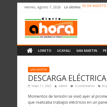
олимп казино
Saltar
viernes, agosto 7, 2026
Lo último:
05 DE AGOSTO 
al
Hernani Segund
contenido
Diario
CONCENTRACIÓ
HALLAN UN “RE
RAFAEL LÓPEZ 
Ahora
Cadena
LORETO
UCAYALI
SAN MARTIN
P
Amazónica
de
Prensa
Noticias
SAN MARTIN
del
DESCARGA ELÉCTRICA
Perú,
Mundo
mayo 11, 2022
admin
0 comentarios
En 
,
Momentos de tensión se vivió ayer al promed
Ucayali,
que realizaba trabajos eléctricos en un panel
San