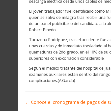
descarga eléctrica desde unos cables de med
Martín
y
El joven trabajador fue identificado como M
Loreto
quien se salvó de milagro tras recibir una fu
de un panel publicitario del candidato a la 
Robert Pinedo.
Tarazona Rodríguez, tras el accidente fue a
unas cuerdas y de inmediato trasladado al ho
quemaduras de 2do grado, en el 10% de su c
superiores con excoriación considerable.
Según el médico tratante del hospital de Jua
exámenes auxiliares están dentro del rango 
complicaciones.(A.García)
←
Conoce el cronograma de pagos de su