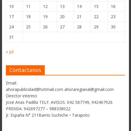
10
11
12
13
14
15
16
17
18
19
20
21
22
23
24
25
26
27
28
29
30
31
« Jul
Contactanos
Email:
ahorapublicidad@hotmail.com ahoraregianal@gmail.com
Director interino:
José Arias Padilla TELF. AVISOS. 042 587749, 942467926
PRENSA: 942697277 – 988338022
Jr. España N° 211Barrio Suchiche • Tarapoto