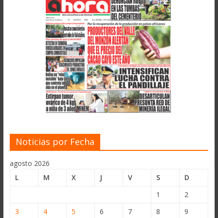
Noticias por Fecha
agosto 2026
L
M
X
J
V
S
D
1
2
3
4
5
6
7
8
9