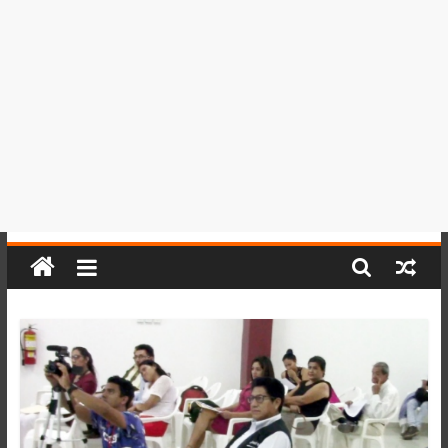
del
Perú,
Mundo
,
Ucayali,
San
Martín
y
Loreto