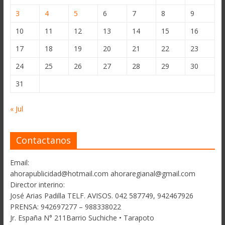
3
4
5
6
7
8
9
10
11
12
13
14
15
16
17
18
19
20
21
22
23
24
25
26
27
28
29
30
31
« Jul
Contactanos
Email:
ahorapublicidad@hotmail.com ahoraregianal@gmail.com
Director interino:
José Arias Padilla TELF. AVISOS. 042 587749, 942467926
PRENSA: 942697277 – 988338022
Jr. España N° 211Barrio Suchiche • Tarapoto