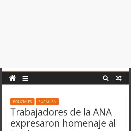
del
Perú,
Mundo
,
Ucayali,
San
Martín
y
Loreto
POLICIALES
PUCALLPA
Trabajadores de la ANA
expresaron homenaje al