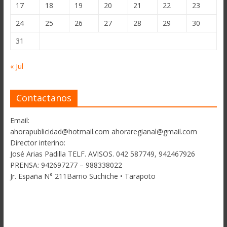
17
18
19
20
21
22
23
24
25
26
27
28
29
30
31
« Jul
Contactanos
Email:
ahorapublicidad@hotmail.com ahoraregianal@gmail.com
Director interino:
José Arias Padilla TELF. AVISOS. 042 587749, 942467926
PRENSA: 942697277 – 988338022
Jr. España N° 211Barrio Suchiche • Tarapoto