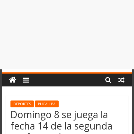
del
Perú,
Mundo
,
Ucayali,
San
Martín
y
Loreto
DEPORTES
PUCALLPA
Domingo 8 se juega la
fecha 14 de la segunda