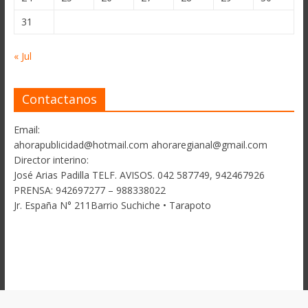
31
« Jul
Contactanos
Email:
ahorapublicidad@hotmail.com ahoraregianal@gmail.com
Director interino:
José Arias Padilla TELF. AVISOS. 042 587749, 942467926
PRENSA: 942697277 – 988338022
Jr. España N° 211Barrio Suchiche • Tarapoto