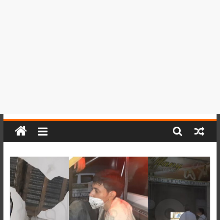
del
Perú,
Mundo
,
Ucayali,
San
Martín
y
Loreto