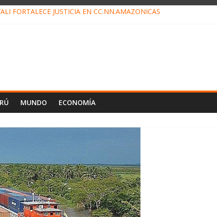
ALI FORTALECE JUSTICIA EN CC.NN.AMAZÓNICAS
LOJ INVISIBLE” BAJO TIERRA QUE CONTROLA TODA LA VIDA EN EL
ALIAGA NO EXPLICA RENUNCIA DE LUIS RUBIO
ES EL ÚLTIMO DÍA PARA PAGOS DE RECIBOS
TAHUANIA IRREGULARIDADES EN COMPRA COMBUSTIBLE
ERÚ
MUNDO
ECONOMÍA