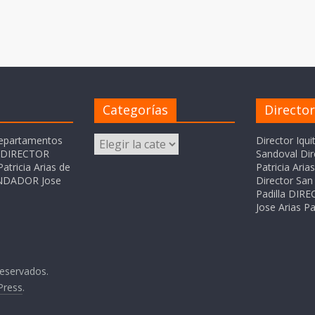
Categorías
Directo
Categorías
departamentos
Director Iqui
o DIRECTOR
Sandoval Dir
atricia Arias de
Patricia Ari
FUNDADOR Jose
Director San 
Padilla DI
Jose Arias Pa
reservados.
Press
.