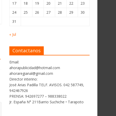
17
18
19
20
21
22
23
24
25
26
27
28
29
30
31
« Jul
Contactanos
→
Email:
ahorapublicidad@hotmail.com
ahoraregianal@gmail.com
Director interino:
José Arias Padilla TELF. AVISOS. 042 587749,
942467926
PRENSA: 942697277 – 988338022
Jr. España N° 211Barrio Suchiche • Tarapoto