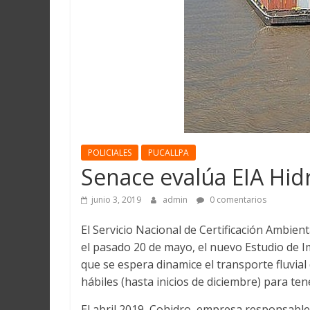
Martín
y
Loreto
POLICIALES
PUCALLPA
Senace evalúa EIA Hid
junio 3, 2019
admin
0 comentarios
El Servicio Nacional de Certificación Ambien
el pasado 20 de mayo, el nuevo Estudio de I
que se espera dinamice el transporte fluvial 
hábiles (hasta inicios de diciembre) para ten
El abril 2019, Cohidro, empresa responsable