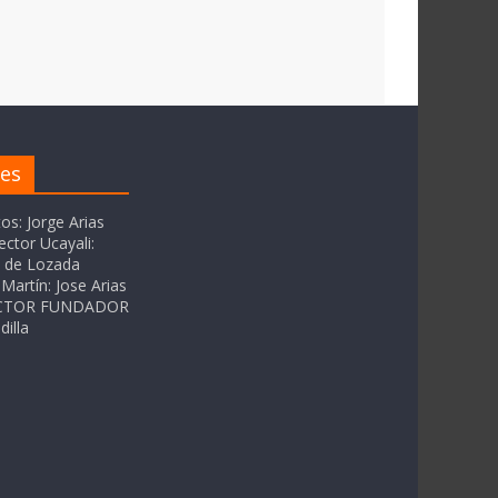
res
tos: Jorge Arias
ector Ucayali:
as de Lozada
Martín: Jose Arias
RECTOR FUNDADOR
dilla