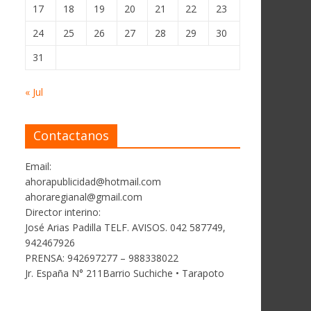
17
18
19
20
21
22
23
24
25
26
27
28
29
30
31
« Jul
Contactanos
Email:
ahorapublicidad@hotmail.com
ahoraregianal@gmail.com
Director interino:
José Arias Padilla TELF. AVISOS. 042 587749,
942467926
PRENSA: 942697277 – 988338022
Jr. España N° 211Barrio Suchiche • Tarapoto