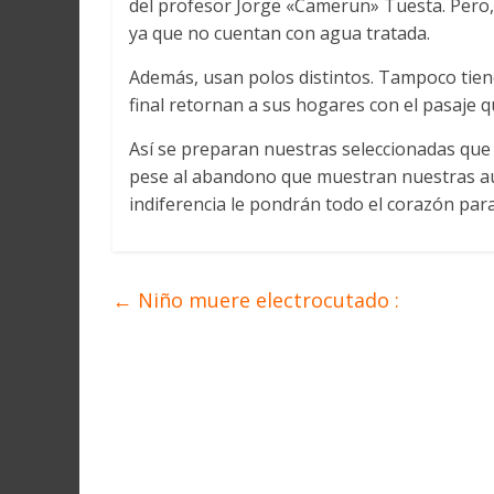
del profesor Jorge «Camerun» Tuesta. Pero,
Martín
y
ya que no cuentan con agua tratada.
Loreto
Además, usan polos distintos. Tampoco tiene
final retornan a sus hogares con el pasaje q
Así se preparan nuestras seleccionadas que a
pese al abandono que muestran nuestras aut
indiferencia le pondrán todo el corazón para
←
Niño muere electrocutado :