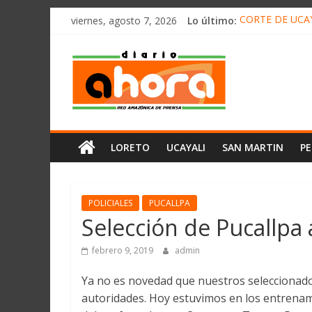
олимп казино
Saltar
viernes, agosto 7, 2026
Lo último:
CORTE DE UCAY
al
HALLAN UN “RE
contenido
Diario
RAFAEL LÓPEZ 
05 DE AGOSTO 
DETECTAN EN 
Ahora
Cadena
LORETO
UCAYALI
SAN MARTIN
P
Amazónica
de
Prensa
Noticias
POLICIALES
PUCALLPA
del
Selección de Pucallpa
Perú,
Mundo
febrero 9, 2019
admin
,
Ya no es novedad que nuestros seleccionado
Ucayali,
autoridades. Hoy estuvimos en los entrenami
San