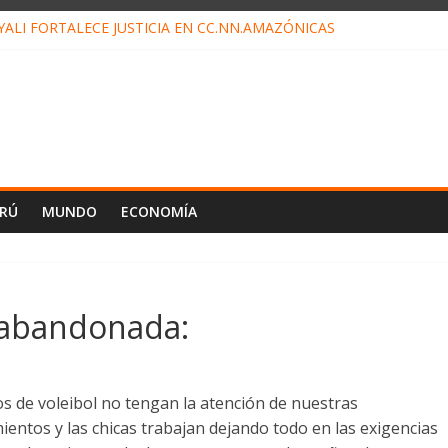
ALI FORTALECE JUSTICIA EN CC.NN.AMAZÓNICAS
LOJ INVISIBLE” BAJO TIERRA QUE CONTROLA TODA LA VIDA EN E
ALIAGA NO EXPLICA RENUNCIA DE LUIS RUBIO
ES EL ÚLTIMO DÍA PARA PAGOS DE RECIBOS
TAHUANIA IRREGULARIDADES EN COMPRA COMBUSTIBLE
ERÚ
MUNDO
ECONOMÍA
 abandonada:
s de voleibol no tengan la atención de nuestras
entos y las chicas trabajan dejando todo en las exigencias