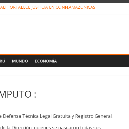
ALI FORTALECE JUSTICIA EN CC.NN.AMAZÓNICAS
LOJ INVISIBLE” BAJO TIERRA QUE CONTROLA TODA LA VIDA EN EL
ALIAGA NO EXPLICA RENUNCIA DE LUIS RUBIO
ES EL ÚLTIMO DÍA PARA PAGOS DE RECIBOS
TAHUANIA IRREGULARIDADES EN COMPRA COMBUSTIBLE
ERÚ
MUNDO
ECONOMÍA
ÓMPUTO :
e Defensa Técnica Legal Gratuita y Registro General.
a de la Dirección, quienes se pasearon todas sus