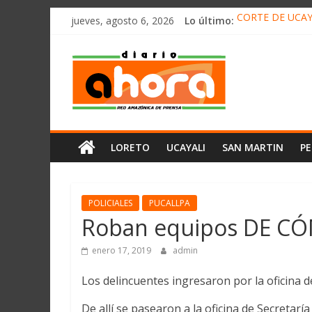
олимп казино
Saltar
jueves, agosto 6, 2026
Lo último:
CORTE DE UCAY
al
HALLAN UN “RE
contenido
Diario
RAFAEL LÓPEZ 
05 DE AGOSTO 
DETECTAN EN 
Ahora
Cadena
LORETO
UCAYALI
SAN MARTIN
P
Amazónica
de
Prensa
Noticias
POLICIALES
PUCALLPA
del
Roban equipos DE C
Perú,
Mundo
enero 17, 2019
admin
,
Los delincuentes ingresaron por la oficina d
Ucayali,
San
De allí se pasearon a la oficina de Secretarí