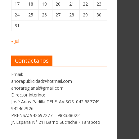
17
18
19
20
21
22
23
24
25
26
27
28
29
30
31
« Jul
Contactanos
Email:
ahorapublicidad@hotmail.com
ahoraregianal@gmail.com
Director interino:
José Arias Padilla TELF. AVISOS. 042 587749,
942467926
PRENSA: 942697277 – 988338022
Jr. España N° 211Barrio Suchiche • Tarapoto