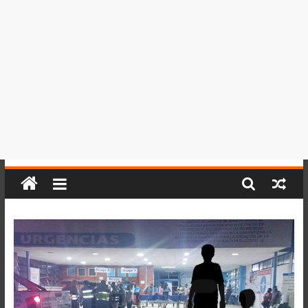
del
Perú,
Mundo
,
Ucayali,
San
Martín
y
Loreto