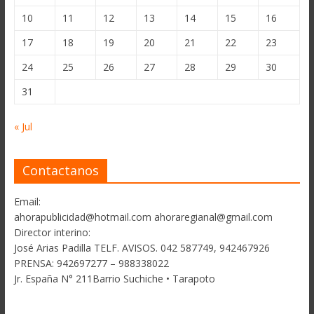
10
11
12
13
14
15
16
17
18
19
20
21
22
23
24
25
26
27
28
29
30
31
« Jul
Contactanos
Email:
ahorapublicidad@hotmail.com ahoraregianal@gmail.com
Director interino:
José Arias Padilla TELF. AVISOS. 042 587749, 942467926
PRENSA: 942697277 – 988338022
Jr. España N° 211Barrio Suchiche • Tarapoto