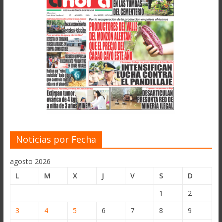
Noticias por Fecha
agosto 2026
L
M
X
J
V
S
D
1
2
3
4
5
6
7
8
9