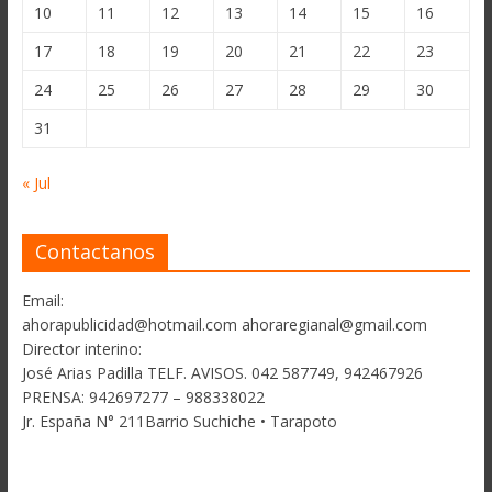
10
11
12
13
14
15
16
17
18
19
20
21
22
23
24
25
26
27
28
29
30
31
« Jul
Contactanos
Email:
ahorapublicidad@hotmail.com ahoraregianal@gmail.com
Director interino:
José Arias Padilla TELF. AVISOS. 042 587749, 942467926
PRENSA: 942697277 – 988338022
Jr. España N° 211Barrio Suchiche • Tarapoto