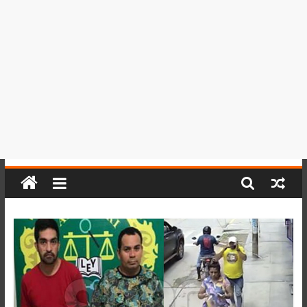
del
Perú,
Mundo
,
Ucayali,
San
Martín
y
Loreto