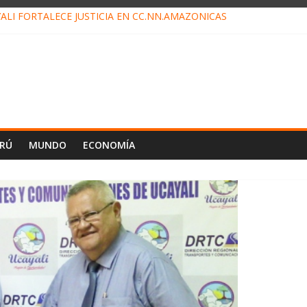
ALI FORTALECE JUSTICIA EN CC.NN.AMAZÓNICAS
LOJ INVISIBLE” BAJO TIERRA QUE CONTROLA TODA LA VIDA EN EL
ALIAGA NO EXPLICA RENUNCIA DE LUIS RUBIO
ES EL ÚLTIMO DÍA PARA PAGOS DE RECIBOS
TAHUANIA IRREGULARIDADES EN COMPRA COMBUSTIBLE
ERÚ
MUNDO
ECONOMÍA