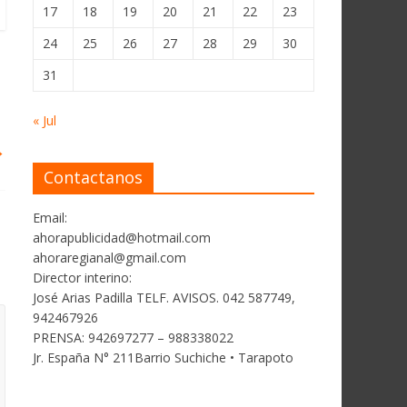
17
18
19
20
21
22
23
24
25
26
27
28
29
30
31
« Jul
→
Contactanos
Email:
ahorapublicidad@hotmail.com
ahoraregianal@gmail.com
Director interino:
José Arias Padilla TELF. AVISOS. 042 587749,
942467926
PRENSA: 942697277 – 988338022
Jr. España N° 211Barrio Suchiche • Tarapoto