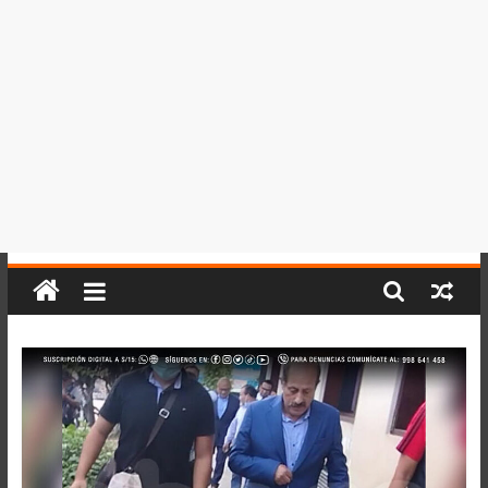
del
Perú,
Mundo
,
Ucayali,
San
Martín
y
Loreto