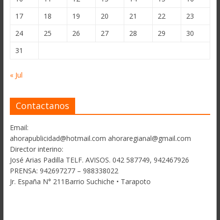
17
18
19
20
21
22
23
24
25
26
27
28
29
30
31
« Jul
Contactanos
Email:
ahorapublicidad@hotmail.com ahoraregianal@gmail.com
Director interino:
José Arias Padilla TELF. AVISOS. 042 587749, 942467926
PRENSA: 942697277 – 988338022
Jr. España N° 211Barrio Suchiche • Tarapoto