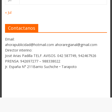
« Jul
Contactanos
Email:
ahorapublicidad@hotmail.com ahoraregianal@gmail.com
Director interino:
José Arias Padilla TELF. AVISOS. 042 587749, 942467926
PRENSA: 942697277 – 988338022
Jr. España N° 211Barrio Suchiche • Tarapoto