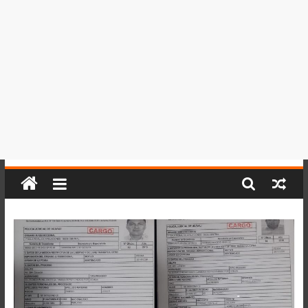
del
Perú,
Mundo
,
Ucayali,
San
Martín
y
Loreto