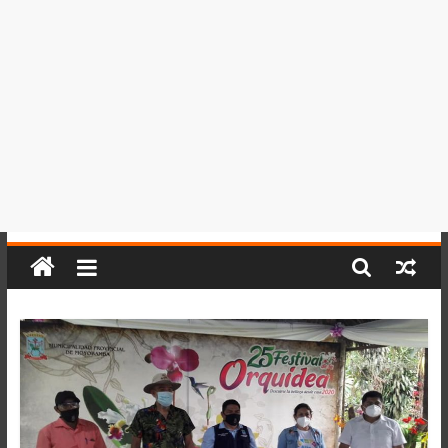
del
Perú,
Mundo
,
Ucayali,
San
Martín
y
Loreto