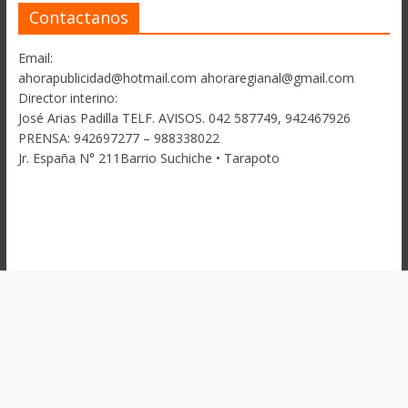
Contactanos
Email:
ahorapublicidad@hotmail.com ahoraregianal@gmail.com
Director interino:
José Arias Padilla TELF. AVISOS. 042 587749, 942467926
PRENSA: 942697277 – 988338022
Jr. España N° 211Barrio Suchiche • Tarapoto