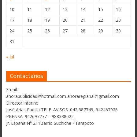
10
11
12
13
14
15
16
17
18
19
20
21
22
23
24
25
26
27
28
29
30
31
« Jul
Contactanos
Email:
ahorapublicidad@hotmail.com ahoraregianal@gmail.com
Director interino:
José Arias Padilla TELF. AVISOS. 042 587749, 942467926
PRENSA: 942697277 – 988338022
Jr. España N° 211Barrio Suchiche • Tarapoto