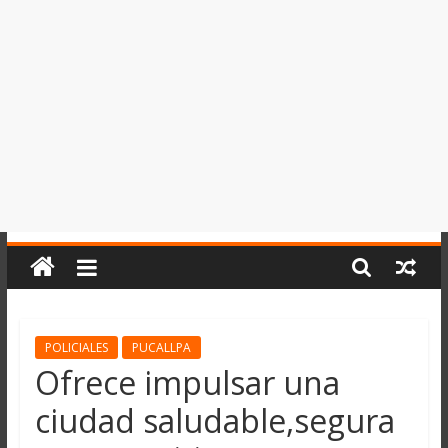
del
Perú,
Mundo
,
Ucayali,
San
Martín
y
Loreto
POLICIALES
PUCALLPA
Ofrece impulsar una
ciudad saludable,segura