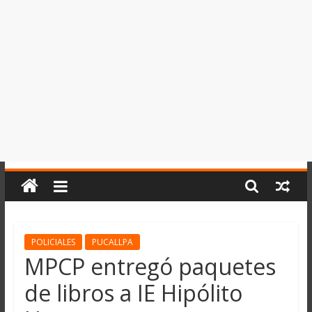
del
Perú,
Mundo
,
Ucayali,
San
Martín
y
Loreto
POLICIALES
PUCALLPA
MPCP entregó paquetes
de libros a IE Hipólito