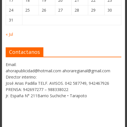
17
18
19
20
21
22
23
24
25
26
27
28
29
30
31
« Jul
Contactanos
Email:
ahorapublicidad@hotmail.com ahoraregianal@gmail.com
Director interino:
José Arias Padilla TELF. AVISOS. 042 587749, 942467926
PRENSA: 942697277 – 988338022
Jr. España N° 211Barrio Suchiche • Tarapoto