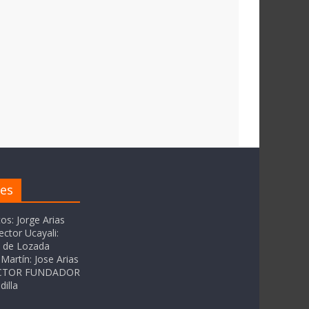
res
tos: Jorge Arias
ector Ucayali:
as de Lozada
Martín: Jose Arias
RECTOR FUNDADOR
dilla