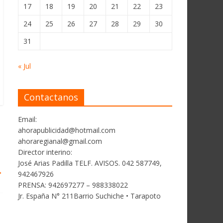
17
18
19
20
21
22
23
24
25
26
27
28
29
30
31
« Jul
Contactanos
Email:
ahorapublicidad@hotmail.com
ahoraregianal@gmail.com
Director interino:
José Arias Padilla TELF. AVISOS. 042 587749,
→
942467926
PRENSA: 942697277 – 988338022
Jr. España N° 211Barrio Suchiche • Tarapoto