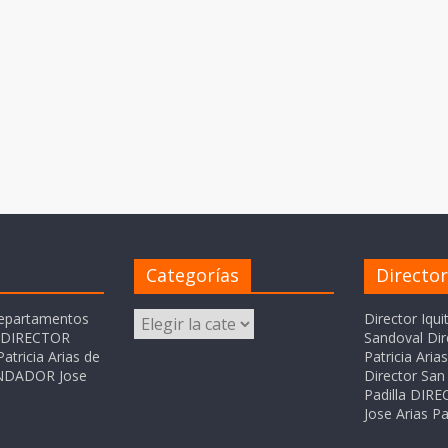
Categorías
Directo
Categorías
departamentos
Director Iqui
o DIRECTOR
Sandoval Dir
atricia Arias de
Patricia Ari
FUNDADOR Jose
Director San 
Padilla DI
Jose Arias Pa