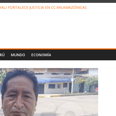
ALI FORTALECE JUSTICIA EN CC.NN.AMAZÓNICAS
LOJ INVISIBLE” BAJO TIERRA QUE CONTROLA TODA LA VIDA EN E
ALIAGA NO EXPLICA RENUNCIA DE LUIS RUBIO
ES EL ÚLTIMO DÍA PARA PAGOS DE RECIBOS
TAHUANIA IRREGULARIDADES EN COMPRA COMBUSTIBLE
ERÚ
MUNDO
ECONOMÍA