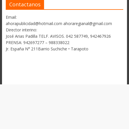
Contactanos
Email:
ahorapublicidad@hotmail.com ahoraregianal@gmail.com
Director interino:
José Arias Padilla TELF. AVISOS. 042 587749, 942467926
PRENSA: 942697277 – 988338022
Jr. España N° 211Barrio Suchiche • Tarapoto