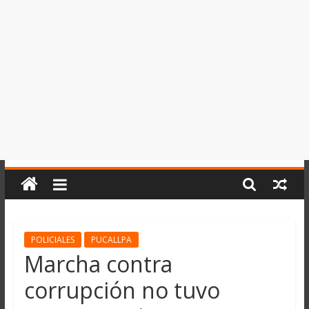
del
Perú,
Mundo
,
Ucayali,
San
Martín
y
Loreto
POLICIALES
PUCALLPA
Marcha contra
corrupción no tuvo