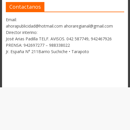
Contactanos
Email:
ahorapublicidad@hotmail.com ahoraregianal@gmail.com
Director interino:
José Arias Padilla TELF. AVISOS. 042 587749, 942467926
PRENSA: 942697277 – 988338022
Jr. España N° 211Barrio Suchiche • Tarapoto