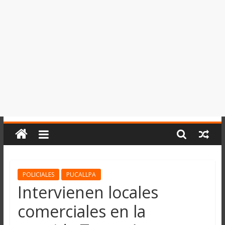
del
Perú,
Mundo
,
Ucayali,
San
Martín
y
Loreto
POLICIALES
PUCALLPA
Intervienen locales
comerciales en la