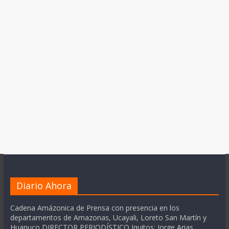
Diario Ahora
Cadena Amázonica de Prensa con presencia en los
departamentos de Amazonas, Ucayali, Loreto San Martín y
Huanuco DIRECTOR PERIODÍSTICO Iquitos: Jorge Arias